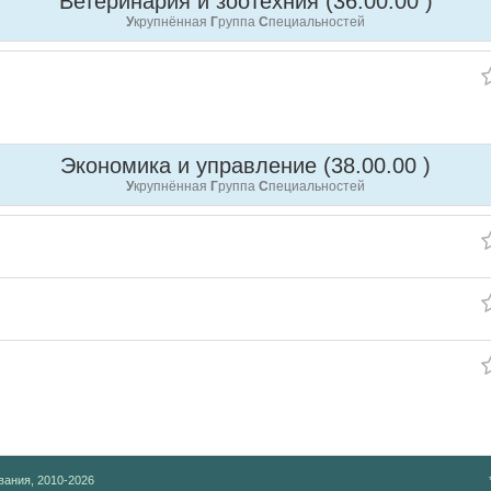
Ветеринария и зоотехния (36.00.00 )
У
крупнённая
Г
руппа
С
пециальностей
Экономика и управление (38.00.00 )
У
крупнённая
Г
руппа
С
пециальностей
вания, 2010-2026