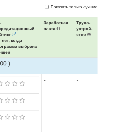
Показать только лучшие
-
Заработная
Трудо-
кредитационный
плата
устрой-
йтинг
ство
 лет, когда
ограмма выбрана
чшей
00 )
-
-