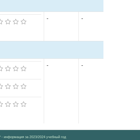
-
-
-
-
* - информация за 2023/2024 учебный год