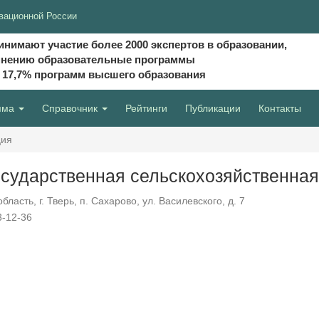
вационной России
инимают участие более 2000 экспертов в образовании,
мнению образовательные программы
и 17,7% программ высшего образования
мма
Справочник
Рейтинги
Публикации
Контакты
ция
осударственная сельскохозяйственна
ласть, г. Тверь, п. Сахарово, ул. Василевского, д. 7
3-12-36