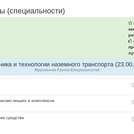
ы (специальности)
ак
ре
-
пр
лу
ника и технологии наземного транспорта (23.00.
У
крупнённая
Г
руппа
С
пециальностей
ческих машин и комплексов
ие средства