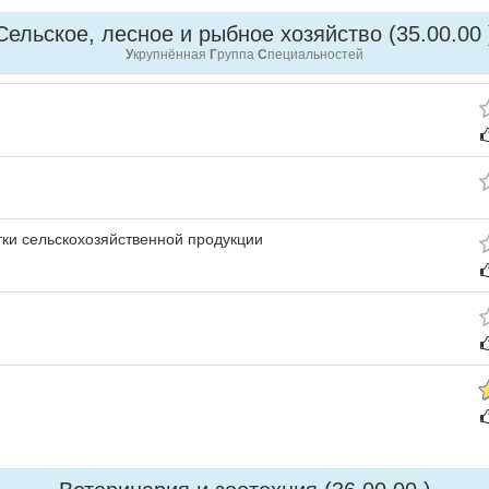
Сельское, лесное и рыбное хозяйство (35.00.00 
У
крупнённая
Г
руппа
С
пециальностей
тки сельскохозяйственной продукции