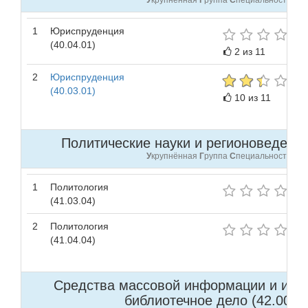
У
крупнённая
Г
руппа
С
пециальностей
1
Юриспруденция
(40.04.01)
2 из 11
2
Юриспруденция
(40.03.01)
10 из 11
Политические науки и регионоведение 
У
крупнённая
Г
руппа
С
пециальностей
1
Политология
(41.03.04)
2
Политология
(41.04.04)
Средства массовой информации и инф
библиотечное дело (42.00.00