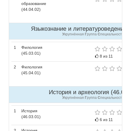
образование
(44.04.02)
Языкознание и литературоведение (4
У
крупнённая
Г
руппа
С
пециальностей
1
Филология
(45.03.01)
8 из 11
2
Филология
(45.04.01)
История и археология (46.00.0
У
крупнённая
Г
руппа
С
пециальностей
1
История
(46.03.01)
6 из 11
2
История