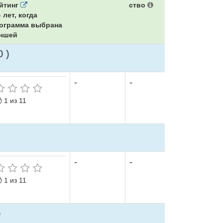
йтинг
ство
 лет, когда
ограмма выбрана
чшей
 )
-
-
1 из 11
-
-
1 из 11
)