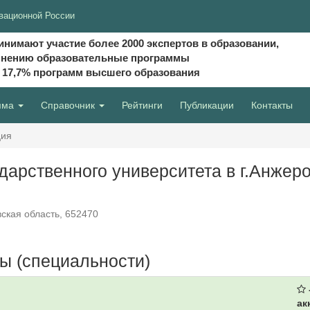
вационной России
инимают участие более 2000 экспертов в образовании,
мнению образовательные программы
и 17,7% программ высшего образования
мма
Справочник
Рейтинги
Публикации
Контакты
ция
дарственного университета в г.Анжеро
вская область, 652470
ы (специальности)
ак