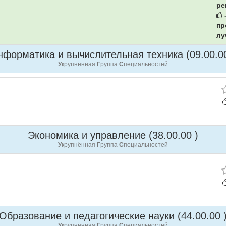
ре
-
пр
лу
нформатика и вычислительная техника (09.00.00
У
крупнённая
Г
руппа
С
пециальностей
Экономика и управление (38.00.00 )
У
крупнённая
Г
руппа
С
пециальностей
Образование и педагогические науки (44.00.00 
У
крупнённая
Г
руппа
С
пециальностей