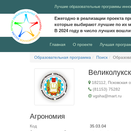
Лучшие образовательные программы инно
Ежегодно в реализации проекта пр
которые выбирают лучшие по их 
В 2024 году в число лучших вошл
(current)
Главная
О проекте
Лучшая програ
Образовательная программа
Поиск
Образова
Великолукск
182112, Псковская об
(81153) 75282
vgsha@mart.ru
Агрономия
Код
35.03.04