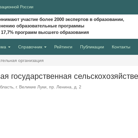
вационной России
инимают участие более 2000 экспертов в образовании,
мнению образовательные программы
и 17,7% программ высшего образования
мма
Справочник
Рейтинги
Публикации
Контакты
тельная организация
ая государственная сельскохозяйств
ласть, г. Великие Луки, пр. Ленина, д. 2