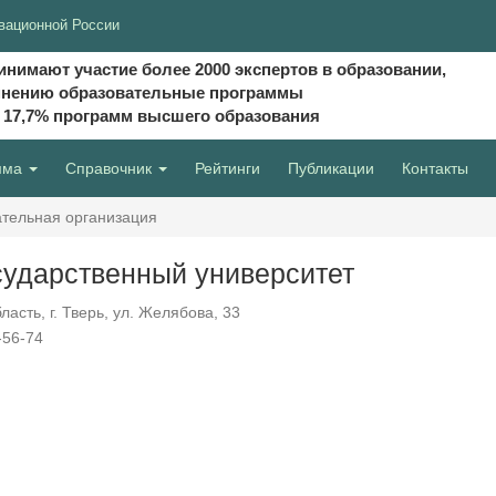
вационной России
инимают участие более 2000 экспертов в образовании,
мнению образовательные программы
и 17,7% программ высшего образования
мма
Справочник
Рейтинги
Публикации
Контакты
тельная организация
сударственный университет
асть, г. Тверь, ул. Желябова, 33
-56-74