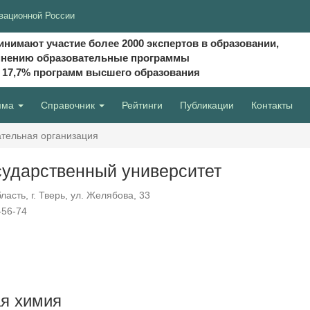
вационной России
инимают участие более 2000 экспертов в образовании,
мнению образовательные программы
и 17,7% программ высшего образования
мма
Справочник
Рейтинги
Публикации
Контакты
тельная организация
сударственный университет
асть, г. Тверь, ул. Желябова, 33
-56-74
я химия