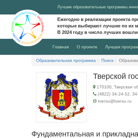
Лучшие образовательные программы инно
Ежегодно в реализации проекта пр
которые выбирают лучшие по их 
В 2024 году в число лучших вошл
(current)
Главная
О проекте
Лучшая програ
Образовательная программа
Поиск
Образова
Тверской го
170100, Тверская обл
(4822) 34-24-52, 34
tversu@tversu.ru
Фундаментальная и прикладна