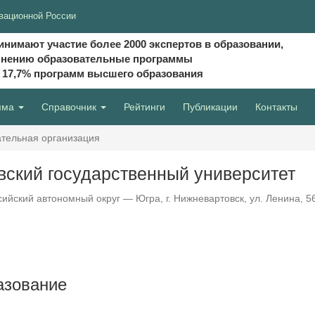
вационной России
инимают участие более 2000 экспертов в образовании,
мнению образовательные программы
и 17,7% программ высшего образования
мма
Справочник
Рейтинги
Публикации
Контакты
тельная организация
ский государственный университет
йский автономный округ — Югра, г. Нижневартовск, ул. Ленина, 5
азование