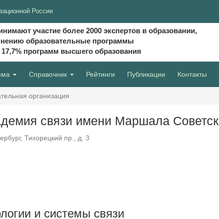
вационной России
инимают участие более 2000 экспертов в образовании,
мнению образовательные программы
и 17,7% программ высшего образования
мма
Справочник
Рейтинги
Публикации
Контакты
тельная организация
демия связи имени Маршала Советск
ербург, Тихорецкий пр., д. 3
огии и системы связи