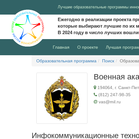
Лучшие образовательные программы инно
Ежегодно в реализации проекта пр
которые выбирают лучшие по их 
В 2024 году в число лучших вошл
(current)
Главная
О проекте
Лучшая програ
Образовательная программа
Поиск
Образова
Военная ака
194064, г. Санкт-Пет
(812) 247-98-35
vas@mil.ru
Инфокоммуникационные технол