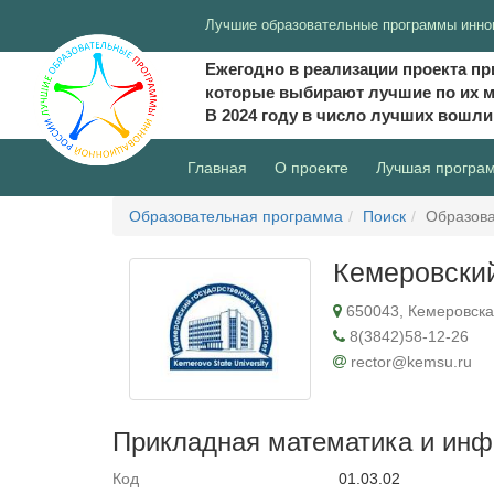
Лучшие образовательные программы инно
Ежегодно в реализации проекта пр
которые выбирают лучшие по их 
В 2024 году в число лучших вошл
(current)
Главная
О проекте
Лучшая програ
Образовательная программа
Поиск
Образова
Кемеровский
650043, Кемеровская 
8(3842)58-12-26
rector@kemsu.ru
Прикладная математика и ин
Код
01.03.02