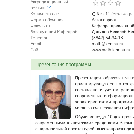
Аккредитационный
рейтинг
Количество лет
6 из 11
(сколько р
Форма обучения
бакалавриат
Факультет
Кафедра прикладной
Заведующий Кафедрой
Данилов Николай Ни
Телефон
(3842) 54-34-18
Email
math@kemsu.ru
Сайт
www.math.kemsu.ru
Презентация программы
Презентация образователь
ориентирующую ее на конкр
составлена с учетом регио
современных информационны
характеристиками программ
числе за счет создания цифр
Обучение ведут 10 докторов 
современными техническими средствами: 6 комп
с параллельной архитектурой, высокопроизводи