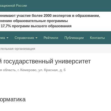
вационной России
инимают участие более 2000 экспертов в образовании,
мнению образовательные программы
и 17,7% программ высшего образования
мма
Справочник
Рейтинги
Публикации
Контакты
тельная организация
 государственный университет
область, г. Кемерово, ул. Красная, д. 6
форматика