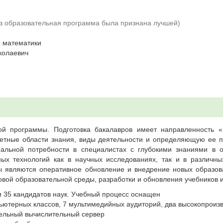
аз образовательная программа была признана лучшей)
 математики
колаевич
ной программы.
Подготовка бакалавров имеет направленность 
етные области знания, виды деятельности и определяющую ее п
нальной потребности в специалистах с глубокими знаниями в 
х технологий как в научных исследованиях, так и в различны
ы являются оперативное обновление и внедрение новых образов
овой образовательной среды, разработки и обновления учебников 
и 35 кандидатов наук. Учебный процесс оснащен
ьютерных классов, 7 мультимедийных аудиторий, два высокопроиз
тельный вычислительный сервер