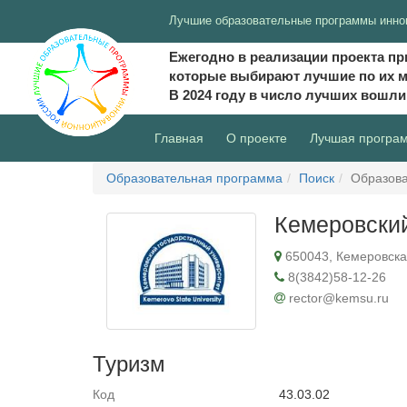
Лучшие образовательные программы инно
Ежегодно в реализации проекта пр
которые выбирают лучшие по их 
В 2024 году в число лучших вошл
(current)
Главная
О проекте
Лучшая програ
Образовательная программа
Поиск
Образова
Кемеровский
650043, Кемеровская 
8(3842)58-12-26
rector@kemsu.ru
Туризм
Код
43.03.02