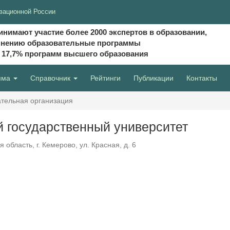
вационной России
инимают участие более 2000 экспертов в образовании,
мнению образовательные программы
и 17,7% программ высшего образования
мма
Справочник
Рейтинги
Публикации
Контакты
тельная организация
 государственный университет
область, г. Кемерово, ул. Красная, д. 6