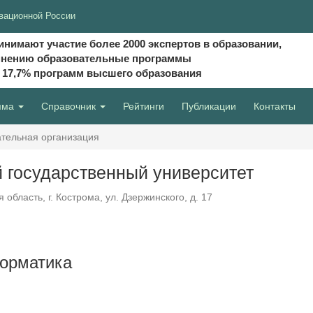
вационной России
инимают участие более 2000 экспертов в образовании,
мнению образовательные программы
и 17,7% программ высшего образования
мма
Справочник
Рейтинги
Публикации
Контакты
тельная организация
 государственный университет
область, г. Кострома, ул. Дзержинского, д. 17
форматика