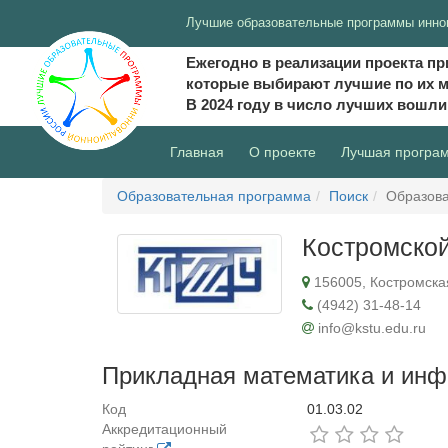
Лучшие образовательные программы инно
Ежегодно в реализации проекта пр
которые выбирают лучшие по их 
В 2024 году в число лучших вошл
(current)
Главная
О проекте
Лучшая програ
Образовательная программа
Поиск
Образова
Костромской
156005, Костромская 
(4942) 31-48-14
info@kstu.edu.ru
Прикладная математика и ин
Код
01.03.02
Аккредитационный