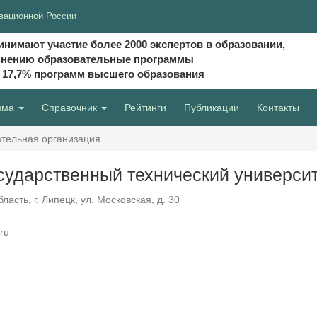
вационной России
инимают участие более 2000 экспертов в образовании,
мнению образовательные программы
и 17,7% программ высшего образования
мма
Справочник
Рейтинги
Публикации
Контакты
тельная организация
сударственный технический универси
асть, г. Липецк, ул. Московская, д. 30
ru