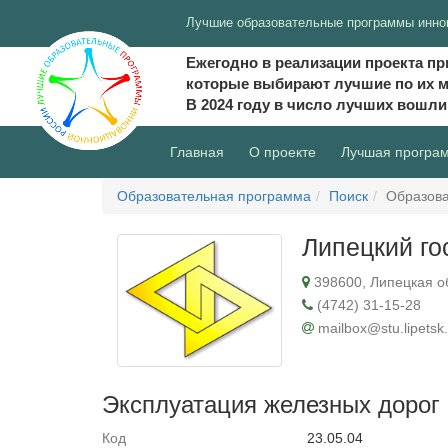
Лучшие образовательные программы инно
Ежегодно в реализации проекта пр
которые выбирают лучшие по их 
В 2024 году в число лучших вошл
(current)
Главная
О проекте
Лучшая програ
Образовательная программа
Поиск
Образова
Липецкий го
398600, Липецкая обл
(4742) 31-15-28
mailbox@stu.lipetsk.
Эксплуатация железных дорог
Код
23.05.04