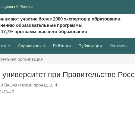
вационной России
инимают участие более 2000 экспертов в образовании,
мнению образовательные программы
и 17,7% программ высшего образования
мма
Справочник
Рейтинги
Публикации
Контакты
тельная организация
 университет при Правительстве Рос
-й Вешняковский проезд, д. 4
9-33-45