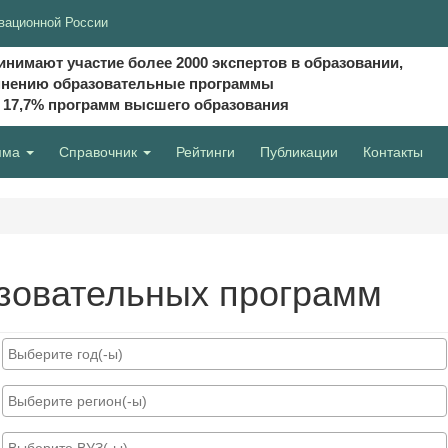
вационной России
инимают участие более 2000 экспертов в образовании,
мнению образовательные программы
и 17,7% программ высшего образования
мма
Справочник
Рейтинги
Публикации
Контакты
зовательных программ