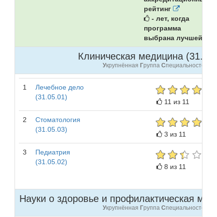
рейтинг
- лет, когда
программа
выбрана лучшей
Клиническая медицина (31.00.
У
крупнённая
Г
руппа
С
пециальностей
1
Лечебное дело
(31.05.01)
11 из 11
2
Стоматология
(31.05.03)
3 из 11
3
Педиатрия
(31.05.02)
8 из 11
Науки о здоровье и профилактическая меди
У
крупнённая
Г
руппа
С
пециальностей