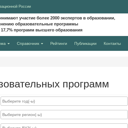
вационной России
инимают участие более 2000 экспертов в образовании,
мнению образовательные программы
и 17,7% программ высшего образования
мма
Справочник
Рейтинги
Публикации
Контакты
зовательных программ